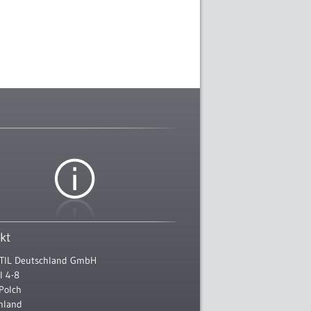
kt
TIL Deutschland GmbH
l 4-8
Polch
hland