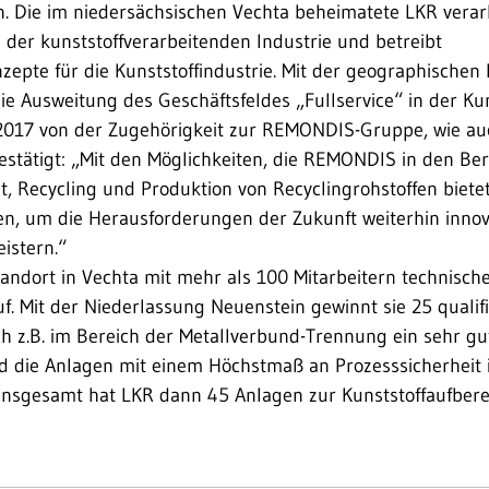
n. Die im niedersächsischen Vechta beheimatete LKR verar
 der kunststoffverarbeitenden Industrie und betreibt
nzepte für die Kunststoffindustrie. Mit der geographischen 
 Ausweitung des Geschäftsfeldes „Fullservice“ in der Kun
it 2017 von der Zugehörigkeit zur REMONDIS-Gruppe, wie a
estätigt: „Mit den Möglichkeiten, die REMONDIS in den B
 Recycling und Produktion von Recyclingrohstoffen bietet,
n, um die Herausforderungen der Zukunft weiterhin innov
istern.“
andort in Vechta mit mehr als 100 Mitarbeitern technisch
f. Mit der Niederlassung Neuenstein gewinnt sie 25 qualifi
ich z.B. im Bereich der Metallverbund-Trennung ein sehr 
d die Anlagen mit einem Höchstmaß an Prozesssicherheit i
Insgesamt hat LKR dann 45 Anlagen zur Kunststoffaufberei